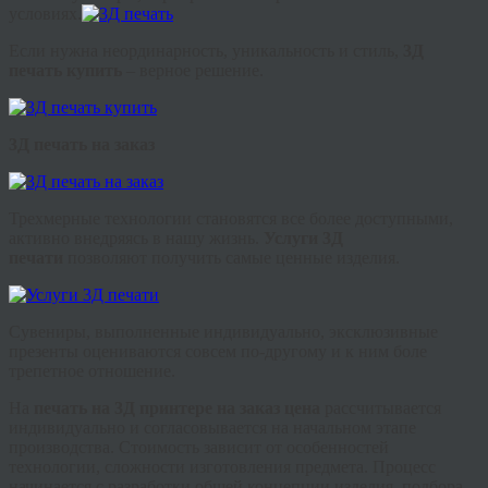
условиях.
Если нужна неординарность, уникальность и стиль,
3Д
печать купить
– верное решение.
3Д печать на заказ
Трехмерные технологии становятся все более доступными,
активно внедряясь в нашу жизнь.
Услуги 3Д
печати
позволяют получить самые ценные изделия.
Сувениры, выполненные индивидуально, эксклюзивные
презенты оцениваются совсем по-другому и к ним боле
трепетное отношение.
На
печать на 3Д принтере на заказ цена
рассчитывается
индивидуально и согласовывается на начальном этапе
производства. Стоимость зависит от особенностей
технологии, сложности изготовления предмета. Процесс
начинается с разработки общей концепции изделия, подбора