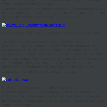
формы и определения размеров.
Этап
послепечатной
обработки включает соединение деталей,
окрашивание, роспись. Используется индивидуальный подход
для максимального учета потребностей заказчика.
Изготовление подарков, сувениров, эксклюзивных изделий
Трехмерные технологии открывают практически
безграничные возможности, а
сайт 3Д печати
воплотит в
реальность самые смелые и сложные идеи. Оригинальные
сувениры, единичные в своем исполнении экземпляры станут
прекрасным подарком близким и друзьям. Напечатать можно
миниатюрные фигурки людей, предметы декорирования
интерьера, героев произведений, игр, украшения и даже
создать копию реального человека или пары.
Изделия, напечатанные партией, можно использовать в
качестве эффективной
промопродукции
. Ее можно выполнить
в фирменном стиле и нанести логотип компании. Также это
необычные подарки партнерам по бизнесу, коллегам, которые
запомнятся надолго.