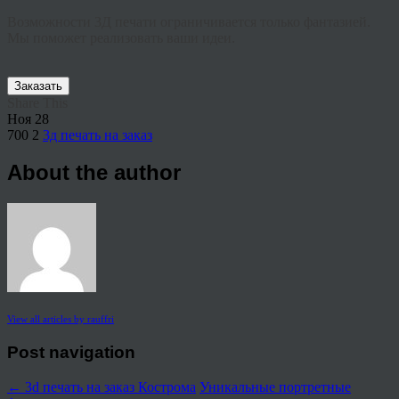
Возможности 3Д печати ограничивается только фантазией.
Мы поможет реализовать ваши идеи.
Заказать
Share This
Ноя
28
700
2
3д печать на заказ
About the author
View all articles by rauffri
Post navigation
←
3d печать на заказ Кострома
Уникальные портретные