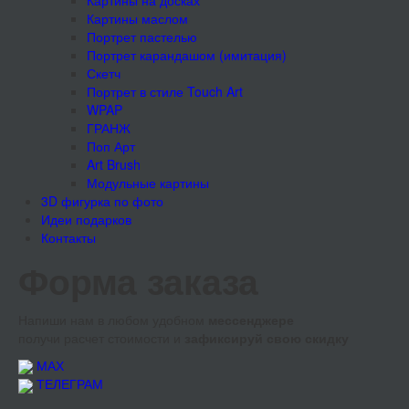
Картины на досках
Картины маслом
Портрет пастелью
Портрет карандашом (имитация)
Скетч
Портрет в стиле Touch Art
WPAP
ГРАНЖ
Поп Арт
Art Brush
Модульные картины
3D фигурка по фото
Идеи подарков
Контакты
Форма заказа
Напиши нам в любом удобном
мессенджере
получи расчет стоимости и
зафиксируй свою скидку
МАХ
ТЕЛЕГРАМ