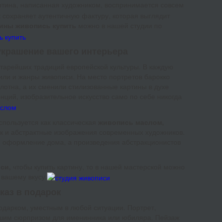
тина, написанная художником, воспринимается совсем
к сохраняет аутентичную фактуру, которая выглядит
ины живопись купить
можно в нашей студии по
украшение вашего интерьера
старейших традиций европейской культуры. В каждую
или и жанры живописи. На место портретов барокко
отна, а их сменили стилизованные картины в духе
нций, изобразительное искусство само по себе никогда
спользуется как классическая
живопись маслом,
ак и абстрактные изображения современных художников.
е оформление дома, а произведения абстракционистов
иси,
чтобы купить картину, то в нашей мастерской можно
 вашему вкусу.
каз в подарок
одарком, уместным в любой ситуации. Портрет,
чшим сюрпризом для именинника или юбиляра. Пейзаж