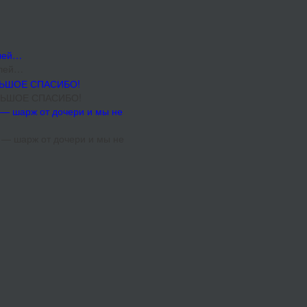
елей…
ОЛЬШОЕ СПАСИБО!
 — шарж от дочери и мы не