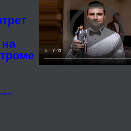
ртрет
 на
строме
дством!