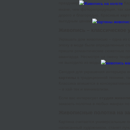
празднику.
Кар
иначе, чем фоторепродукция, так ка
дорого и благородно. Красивые
карт
выгодным ценам.
Живопись – классическое 
Украшать дом живописью – одна из 
эпоху в моде были определенные ст
пришли романтические сюжетные пол
авангарда. Несмотря на смену тенде
не выходило из моды.
Сегодня для украшения интерьера и
картины
в традиционной технике, т
Классика впишется в консервативно
– в хай-тек и минимализм.
Если вас интересует
студия живоп
заказать полотна в любых жанрах по
Живописные полотна на за
Картина считается универсальным п
написанный художником, станет лу