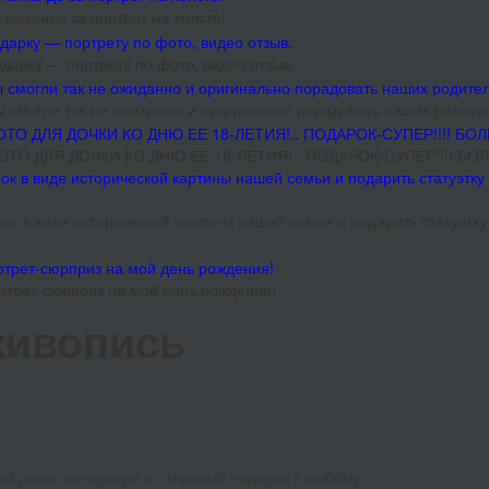
команде за портрет на холсте!
арку — портрету по фото, видео отзыв.
ы смогли так не ожиданно и оригинально порадовать наших родит
ТО ДЛЯ ДОЧКИ КО ДНЮ ЕЕ 18-ЛЕТИЯ!.. ПОДАРОК-СУПЕР!!!! Б
к в виде исторической картины нашей семьи и подарить статуэтку
ртрет-сюрприз на мой день рождения!
живопись
й декор интерьера и отличный подарок к любому