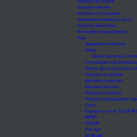
Портрет на холсте
Портрет маслом
Картины по номерам
Алмазная мозаика по фото
Картины блестками
Фотокубик трансформер
Еще
Цифровая живопись
Шарж
Шарж пастелью (стил
Стилизация под живопис
Печать фото на холсте в
Портрет на дереве
Картины на досках
Картины маслом
Портрет пастелью
Портрет карандашом (им
Скетч
Портрет в стиле Touch Art
WPAP
ГРАНЖ
Поп Арт
Art Brush