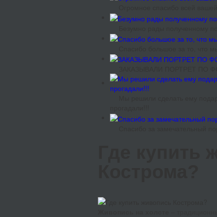
Огромное спасибо всей вашей 
Безумно рады полученному под
Спасибо большое за то, что м
ЗАКАЗЫВАЛИ ПОРТРЕТ ПО ФО
Мы решили сделать ему подаро
прогадали!!!
Спасибо за замечательный по
Где купить 
Кострома?
Живопись на холсте
– традиционны