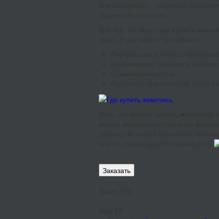
или натюрморт – отличный подарок н
творческие личности.
Для тех, кто ищет
, где купить живо
заказ. У нас можно приобрести:
Портреты на холсте по фотограф
Классические пейзажи и натюрм
Сюжетные полотна;
Картины в современном стиле (п
Всех, кто желает
купить живопись 
можно заказать изготовление живопи
картину на холсте в качестве ориги
или по случаю другой важной даты.
Заказать
Share This
Мар
17