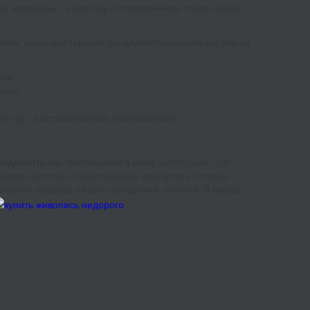
а новоселье, а картину в современном стиле оценят
пись
, наша мастерская предлагает создание картин на
ии;
орты;
оп-арт, абстракционизм, минимализм).
недорого,
мы приглашаем в нашу арт-студию, где
сного полотна по фотографии или купить готовую
нального подарка на день рождения, юбилей, 8 марта