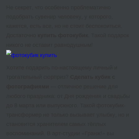
Не секрет, что особенно проблематично
подобрать сувенир человеку, у которого,
кажется, есть все, но не стоит беспокоиться.
Достаточно
. Такой подарок
купить
фотокубик
никого не оставит равнодушным!
Хотите подарить по-настоящему личный и
трогательный сюрприз?
Сделать кубик с
— отличное решение для
фотографиями
любого праздника: от Дня рождения и свадьбы
до 8 марта или выпускного. Такой фотокубик-
трансформер не только вызывает улыбку, но и
становится хранителем самых тёплых
воспоминаний. В арт-студии «Гранж!» вы