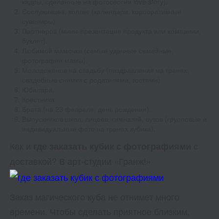
кадры, сделанные на фотосессии love story).
Сослуживцев, коллег (календари, корпоративные
сувениры).
Партнеров (мини-презентация продукта или компании,
буклет).
Любимой мамочки (самые удачные семейные,
фотографии мамы).
Молодожёнов на свадьбу (поздравления на гранях,
свадебные снимки с родителями, гостями).
Юбиляра.
Крестника.
Брата (на 23 февраля, день рождения).
Выпускников школ, лицеев, гимназий, вузов (групповые и
индивидуальные фото на гранях кубика).
Как и
с
где заказать кубик с фотографиями
доставкой? В арт-студии «Гранж!»
Заказ магического куба не отнимет много
времени. Чтобы сделать приятное близким,