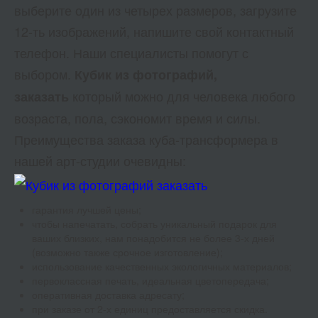
выберите один из четырех размеров, загрузите
12-ть изображений, напишите свой контактный
телефон. Наши специалисты помогут с
выбором.
Кубик из фотографий,
который можно для человека любого
заказать
возраста, пола, сэкономит время и силы.
Преимущества заказа куба-трансформера в
нашей арт-студии очевидны:
гарантия лучшей цены;
чтобы напечатать, собрать уникальный подарок для
ваших близких, нам понадобится не более 3-х дней
(возможно также срочное изготовление);
использование качественных экологичных материалов;
первоклассная печать, идеальная цветопередача;
оперативная доставка адресату;
при заказе от 2-х единиц предоставляется скидка.