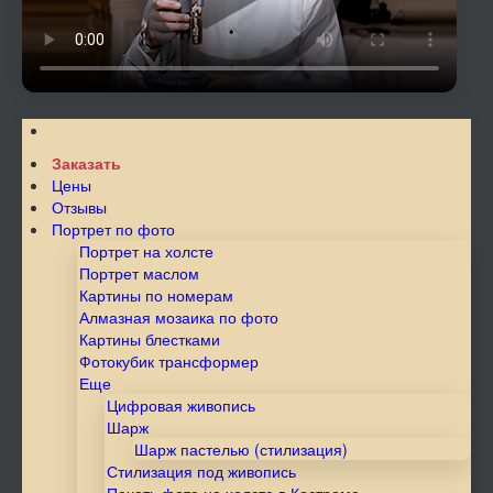
Заказать
Цены
Отзывы
Портрет по фото
Портрет на холсте
Портрет маслом
Картины по номерам
Алмазная мозаика по фото
Картины блестками
Фотокубик трансформер
Еще
Цифровая живопись
Шарж
Шарж пастелью (стилизация)
Стилизация под живопись