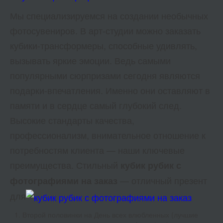
Мы специализируемся на создании необычных
фотосувениров. В арт-студии можно заказать
кубики-трансформеры, способные удивлять,
вызывать яркие эмоции. Ведь самыми
популярными сюрпризами сегодня являются
подарки-впечатления. Именно они оставляют в
памяти и в сердце самый глубокий след.
Высокие стандарты качества,
профессионализм, внимательное отношение к
потребностям клиента — наши ключевые
преимущества. Стильный
кубик рубик с
— отличный презент
фотографиями на заказ
для
Второй половинки на День всех влюбленных (лучшие