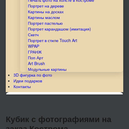
Печать фото на холсте в Костроме
Портрет на дереве
Картины на досках
Картины маслом
Портрет пастелью
Портрет карандашом (имитация)
Скетч
Портрет в стиле Touch Art
WPAP
ГРАНЖ
Поп Арт
Art Brush
Модульные картины
3D фигурка по фото
Идеи подарков
Контакты
Кубик с фотографиями на
заказ Кострома