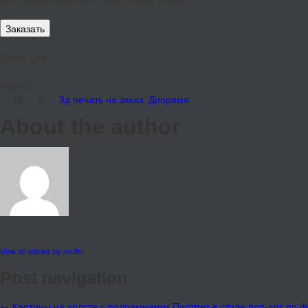
Заказать
Share This
Июл
07
46
0
3д печать на заказ
,
Диорама
About the author
View all articles by rauffri
Post navigation
←
Картины на холсте с подрамником
Портрет в стиле поп-арт по ф