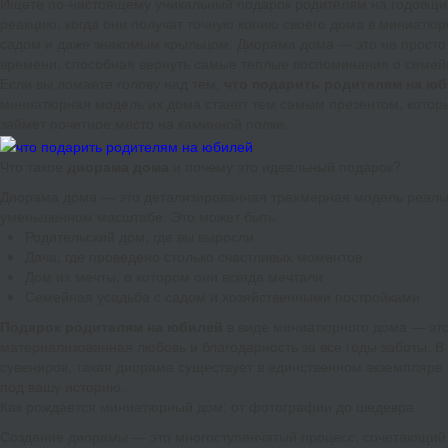
Ищете по-настоящему уникальный подарок родителям на годовщи
реакцию, когда они получат точную копию своего дома в миниатю
садом и даже знакомым крыльцом. Диорама дома — это не просто
времени, способная вернуть самые теплые воспоминания о семей
Если вы ломаете голову над тем,
что подарить родителям на ю
миниатюрная модель их дома станет тем самым презентом, которы
займет почетное место на каминной полке.
Что такое
диорама дома
и почему это идеальный подарок?
Диорама дома — это детализированная трехмерная модель реальн
уменьшенном масштабе. Это может быть:
Родительский дом, где вы выросли
Дача, где проведено столько счастливых моментов
Дом их мечты, о котором они всегда мечтали
Семейная усадьба с садом и хозяйственными постройками
Подарок родителям на юбилей
в виде миниатюрного дома — это
материализованная любовь и благодарность за все годы заботы. В
сувениров, такая диорама существует в единственном экземпляре
под вашу историю.
Как рождается миниатюрный дом: от фотографии до шедевра
Создание диорамы — это многоступенчатый процесс, сочетающий