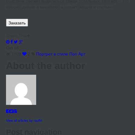
поистине сможет выделиться среди остальных. Поп арт – это
броско, дерзко и неизбито, а значит, модно и стильно.
Заказать
Share This
Окт
08
1109
2
Портрет в стиле Поп Арт
About the author
View all articles by rauffri
Post navigation