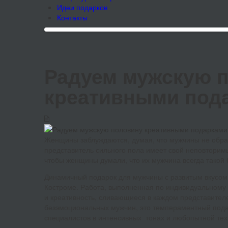
Идеи подарков
Контакты
Радуем мужскую 
креативными под
Женщины заблуждаются, думая, что мужчины не обращ
представитель сильного пола имеет свой неповторимы
чтобы женщины думали, что их мужчина всегда такой 
Динамичный подарок для мужчины с развитым вкусом и
Костроме. Работа, выполненная по индивидуальному 
и креативность, сливающиеся в каждом представител
безэмоциональных мужчин, это темпераментный под
специалистов в интенсивных тонах и любопытной тех