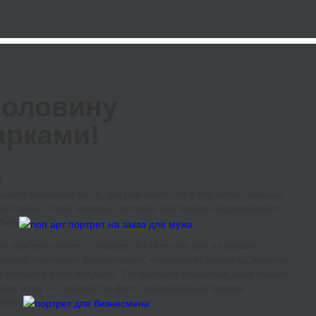
половину
арками!
ают внимания на то, как они выглядят и что носят. Каждый
й стиль – свою харизму, которую они всегда поддерживают,
был.
 чувством стиля — портрет в стиле поп арт на заказ в
заказу опытными художниками, подчеркнет дерзость, яркость
е сильного пола воедино. Он заставит изумиться даже самых
арок мужу — портрет по фото, выполненный руками
нике.