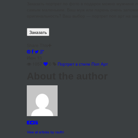
Заказать портрет по фото в подарок можно мужчине л
самым маленьким. Ваш муж или парень очень запоми
оригинальность? Ваш выбор — портрет поп арт на зака
Заказать
Share This
Июн
13
1057
0
Портрет в стиле Поп Арт
About the author
View all articles by rauffri