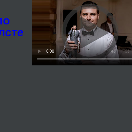
по
лсте