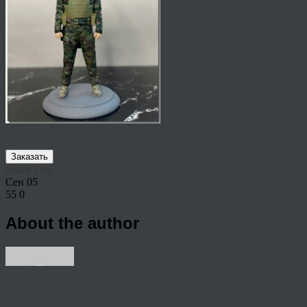
Заказать
Share This
Сен
05
55
0
About the author